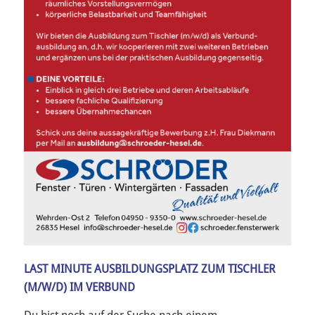
LAST MINUTE AUSBILDUNGSPLATZ ZUM TISCHLER
(M/W/D) IM VERBUND