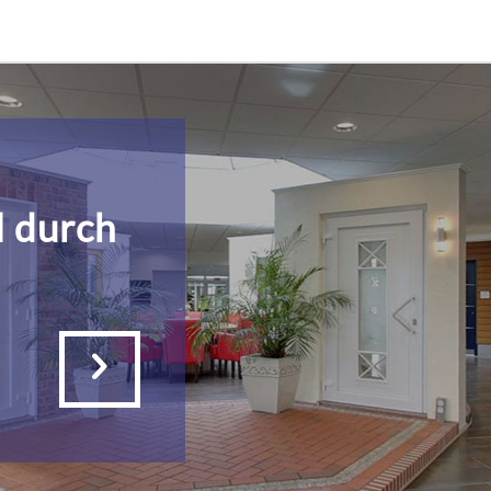
l durch
g