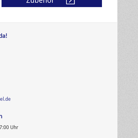
Zubehör
da!
el.de
n
17:00 Uhr
r