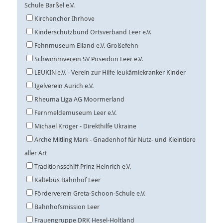
Schule Barßel e.V.
Kirchenchor Ihrhove
Kinderschutzbund Ortsverband Leer e.V.
Fehnmuseum Eiland e.V. Großefehn
Schwimmverein SV Poseidon Leer e.V.
LEUKIN e.V. - Verein zur Hilfe leukämiekranker Kinder
Igelverein Aurich e.V.
Rheuma Liga AG Moormerland
Fernmeldemuseum Leer e.V.
Michael Kröger - Direkthilfe Ukraine
Arche Mitling Mark - Gnadenhof für Nutz- und Kleintiere
aller Art
Traditionsschiff Prinz Heinrich e.V.
Kältebus Bahnhof Leer
Förderverein Greta-Schoon-Schule e.V.
Bahnhofsmission Leer
Frauengruppe DRK Hesel-Holtland