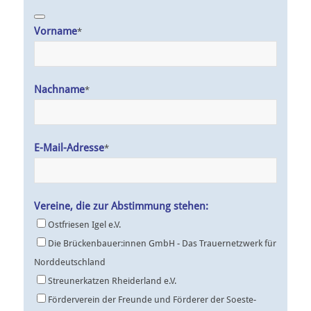
Vorname
*
Nachname
*
E-Mail-Adresse
*
Your
Vereine, die zur Abstimmung stehen:
Website
Ostfriesen Igel e.V.
*
Die Brückenbauer:innen GmbH - Das Trauernetzwerk für
Norddeutschland
Streunerkatzen Rheiderland e.V.
Förderverein der Freunde und Förderer der Soeste-