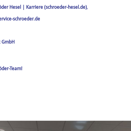
öder Hesel | Karriere (schroeder-hesel.de)
,
rvice-schroeder.de
ic GmbH
öder-Team!