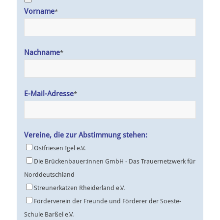
Website
Vorname
*
URL
*
Nachname
*
E-Mail-Adresse
*
Vereine, die zur Abstimmung stehen:
Ostfriesen Igel e.V.
Die Brückenbauer:innen GmbH - Das Trauernetzwerk für
Norddeutschland
Streunerkatzen Rheiderland e.V.
Förderverein der Freunde und Förderer der Soeste-
Schule Barßel e.V.